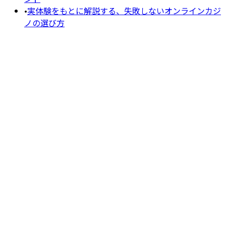
•
実体験をもとに解説する、失敗しないオンラインカジ
ノの選び方
注意
ボーナス内容は随時変更されます。最新情報は各カジノ
公式サイトにてご確認ください。当ページの情報は2026年5
月時点のものです。
また当サイトの記事にはアフィリエイトリンクが含まれてい
ますが、当サイトの安全性評価・おすすめはすべて独自調査
に基づいています。